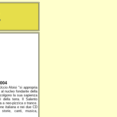
2004
ccio Aloisi "si appropria
a al nucleo fondante della
ccolgono la sua sapienza
 della terra. Il Salento
 a neo-pizzica o trance.
ione italiana e nei due CD
 storie, canti, musica,