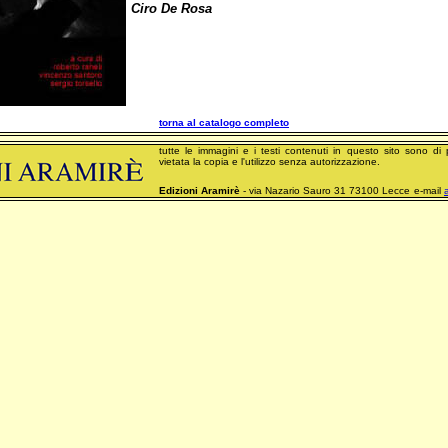
Ciro De Rosa
torna al catalogo completo
tutte le immagini e i testi contenuti in questo sito sono di 
vietata la copia e l'utilizzo senza autorizzazione.
Edizioni Aramirè
- via Nazario Sauro 31 73100 Lecce
e-mail