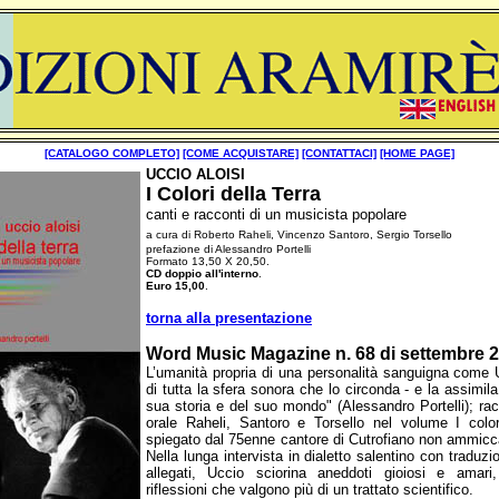
[CATALOGO COMPLETO]
[COME ACQUISTARE]
[CONTATTACI]
[HOME PAGE]
UCCIO ALOISI
I Colori della Terra
canti e racconti di un musicista popolare
a cura di Roberto Raheli, Vincenzo Santoro, Sergio Torsello
prefazione di Alessandro Portelli
Formato 13,50 X 20,50.
CD doppio all'interno
.
Euro 15,00
.
torna alla presentazione
Word Music Magazine n. 68 di settembre 
L’umanità propria di una personalità sanguigna come U
di tutta la sfera sonora che lo circonda - e la assimil
sua storia e del suo mondo" (Alessandro Portelli); ra
orale Raheli, Santoro e Torsello nel volume I colori
spiegato dal 75enne cantore di Cutrofiano non ammicca
Nella lunga intervista in dialetto salentino con traduz
allegati, Uccio sciorina aneddoti gioiosi e amari,
riflessioni che valgono più di un trattato scientifico.